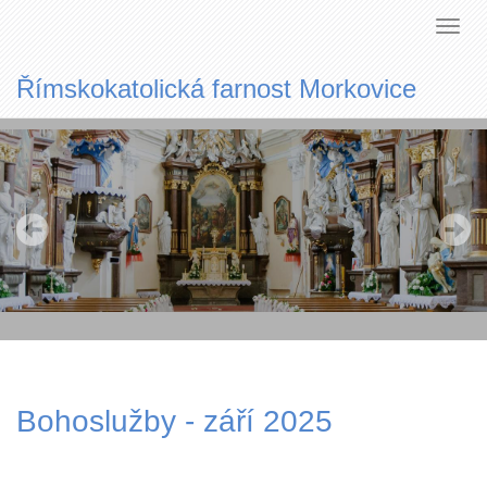
Římskokatolická farnost Morkovice
Bohoslužby - září 2025