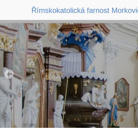
Římskokatolická farnost Morkovi
Main
navigation