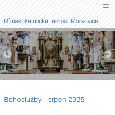
Římskokatolická farnost Morkovice
Bohoslužby - srpen 2025